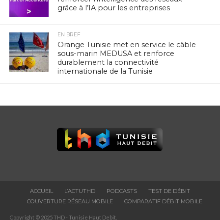
grâce à l’IA pour les entreprises
EN BREF
Orange Tunisie met en service le câble
sous-marin MEDUSA et renforce
durablement la connectivité
internationale de la Tunisie
ACCUEIL
L’ACTUTHD
PODCASTS
TEST DE DÉBIT
COUVERTURE RÉSEAU MOBILE
COMPARATIF DÉBIT MOBILE
Copyright © 2025 THD - Tunisie Haut Debit.