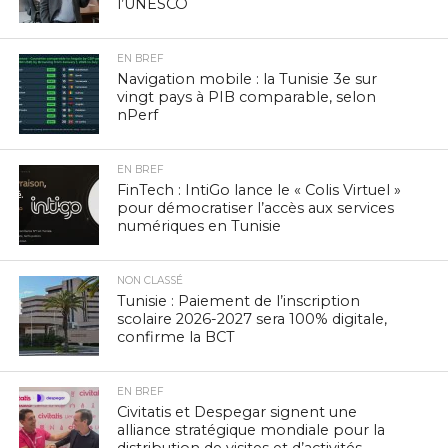
l’UNESCO
EN BREF
Navigation mobile : la Tunisie 3e sur
vingt pays à PIB comparable, selon
nPerf
EN BREF
FinTech : IntiGo lance le « Colis Virtuel »
pour démocratiser l’accès aux services
numériques en Tunisie
NON CLASSÉ
Tunisie : Paiement de l’inscription
scolaire 2026-2027 sera 100% digitale,
confirme la BCT
EN BREF
Civitatis et Despegar signent une
alliance stratégique mondiale pour la
distribution de visites et d’activités