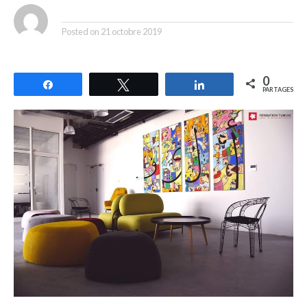
By
Posted on
21 octobre 2019
0
Partagez
Tweetez
Partagez
PARTAGES