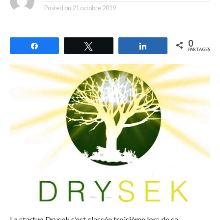
Posted on
21 octobre 2019
0
Partagez
Tweetez
Partagez
PARTAGES
La startup Drysek s’est classée troisième lors de sa