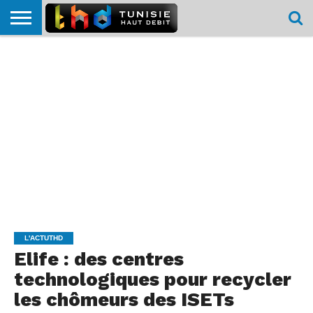
HOME
L’ACTUTHD
EN
PODCASTS
TEST
COMPARATIF
CARTE DE
CONTACT
BREF
DÉBIT
DÉBIT
COUVERTURE
MOBILE
MOBILE
L'ACTUTHD
Elife : des centres
technologiques pour recycler
les chômeurs des ISETs