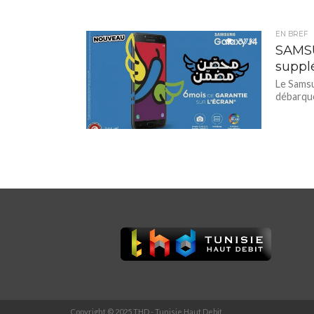
EN BREF
3.7K
SAMSU
suppl
Le Samsu
débarque
Copyright © 2025 THD - Tunisie Haut Debit.