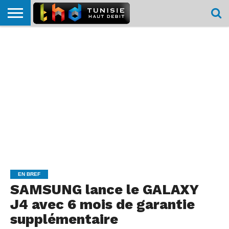
HOME
L’ACTUTHD
EN
PODCASTS
TEST
COMPARATIF
CARTE DE
CONTACT
BREF
DÉBIT
DÉBIT
COUVERTURE
MOBILE
MOBILE
EN BREF
SAMSUNG lance le GALAXY
J4 avec 6 mois de garantie
supplémentaire