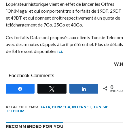
L’opérateur historique vient en effet de lancer les Offres
“Oh!Mega” et qui comportent trois forfaits de 19DT, 29DT
et 49DT et qui donnent droit respectivement à un quota de
téléchargement de 7Go, 25Go et 40Go.
Ces forfaits Data sont proposés aux clients Tunisie Telecom
avec des minutes d’appels à tarif préférentiel. Plus de détails
de l’offre sont disponibles
ici
.
W.N
Facebook Comments
0
Partagez
Tweetez
Partagez
PARTAGES
RELATED ITEMS:
DATA
,
HO!MEGA
,
INTERNET
,
TUNISIE
TELECOM
RECOMMENDED FOR YOU