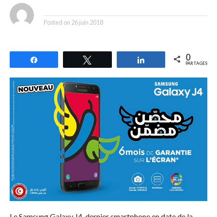
By
Posted on
26 juin 2018
0
Partagez
Tweetez
Partagez
PARTAGES
Le Samsung Galaxy J4, dernier smartphone en date de la