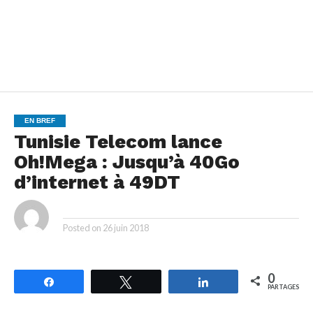
EN BREF
Tunisie Telecom lance
Oh!Mega : Jusqu’à 40Go
d’internet à 49DT
By
Posted on
26 juin 2018
0
Partagez
Tweetez
Partagez
PARTAGES