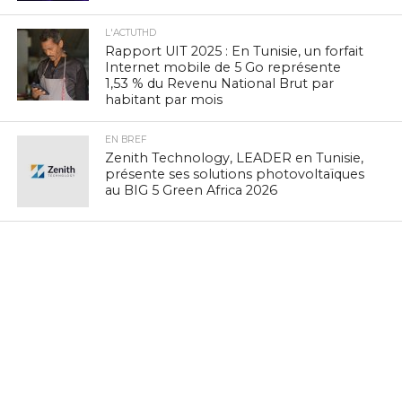
L'ACTUTHD
Rapport UIT 2025 : En Tunisie, un forfait
Internet mobile de 5 Go représente
1,53 % du Revenu National Brut par
habitant par mois
EN BREF
Zenith Technology, LEADER en Tunisie,
présente ses solutions photovoltaïques
au BIG 5 Green Africa 2026
EN BREF
Culture Tech : Le CMAM et l’Ambassade
des États-Unis lancent une expérience
VR/XR immersive à Ennejma Ezzahra
EN BREF
Navigation mobile : la Tunisie 3e sur
vingt pays à PIB comparable, selon
nPerf