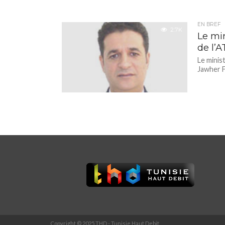
EN BREF
2.7K
Le min
de l’A
Le minis
Jawher Fe
Copyright © 2025 THD - Tunisie Haut Debit.