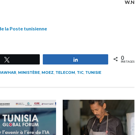
W.N
e la Poste tunisienne
0
Tweetez
Partagez
PARTAGES
JAWHAR
,
MINISTÈRE
,
MOEZ
,
TELECOM
,
TIC
,
TUNISIE