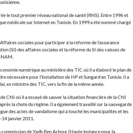
tunisienne.
rée le tout premier réseau national de santé (RNS). Entre 1996 et
rique médicale sur Internet en Tunisie. En 1999 a été nommé chargé
s Affaires sociales pour participer à la reforme de l’assurance
ion (SI) des affaires sociales et la réforme du SI des caisses de
a CNAM.
’économie numérique au ministère des TIC où il a élaboré le plan de
dre nécessaire pour l’installation de HP et Sungard en Tunisie. Il a
i, ex ministre des TIC, vers la fin de la même année.
 de CNI où il a essayé de sauver la situation financière de la CNI
après la chute du régime. Il a également travaillé sur la sauvegarde
gue des actes de vandalisme qui a touché les municipalités et les
t-14 janvier 2011.
 la commission de Yadh Ben Achour (Haute instance pour la