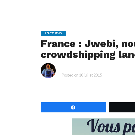
L'ACTUTHD
France : Jwebi, no
crowdshipping lan
i
By
Posted on
10 juillet 2015
Partagez