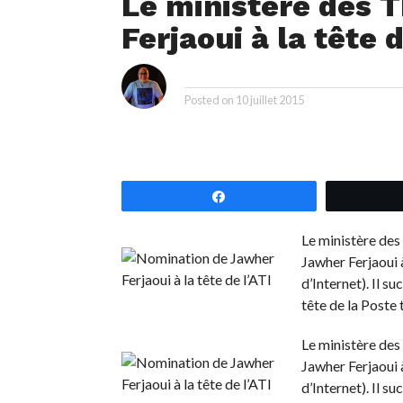
Le ministère des 
Ferjaoui à la tête d
i
By
Posted on
10 juillet 2015
Partagez
Le ministère des
Jawher Ferjaoui à
d’Internet). Il 
tête de la Poste 
Le ministère des
Jawher Ferjaoui à
d’Internet). Il 