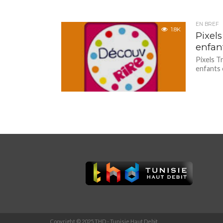
EN BREF
1.8K
Pixel
enfant
Pixels T
enfants 
Copyright © 2025 THD - Tunisie Haut Debit.