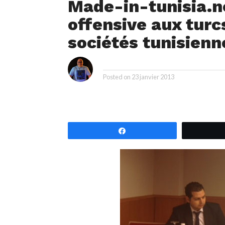
Made-in-tunisia.n
offensive aux turc
sociétés tunisienn
i
By
Posted on
23 janvier 2013
Partagez