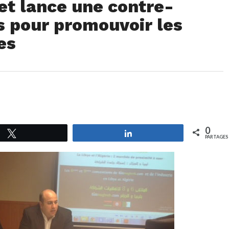
et lance une contre-
s pour promouvoir les
es
0
Tweetez
Partagez
PARTAGES