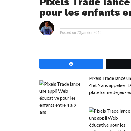
Pixels Trade lance
pour les enfants e
i
By
Posted on
23 janvier 2013
Partagez
Pixels Trade lance un
4 et 9 ans appelée : 
plateforme de jeux é