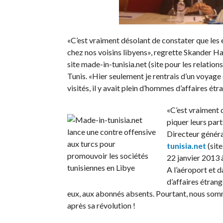
«C’est vraiment désolant de constater que les 
chez nos voisins libyens», regrette Skander H
site made-in-tunisia.net (site pour les relatio
Tunis. «Hier seulement je rentrais d’un voyage d’
visités, il y avait plein d’hommes d’affaires 
«C’est vraiment d
piquer leurs par
Directeur généra
tunisia.net
(site
22 janvier 2013 à
A l’aéroport et da
d’affaires étran
eux, aux abonnés absents. Pourtant, nous somm
après sa révolution !