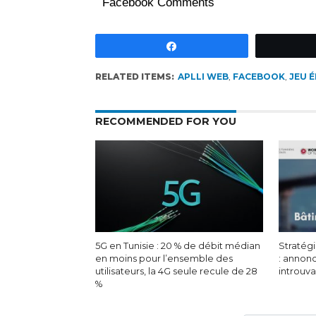
Facebook Comments
Partagez
RELATED ITEMS:
APLLI WEB
,
FACEBOOK
,
JEU 
RECOMMENDED FOR YOU
5G en Tunisie : 20 % de débit médian
Stratégi
en moins pour l’ensemble des
: annon
utilisateurs, la 4G seule recule de 28
introuv
%