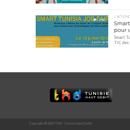
L'ACTUTH
2.6K
Smart 
pour 
Smart Tun
TIC des 
Copyright © 2025 THD - Tunisie Haut Debit.