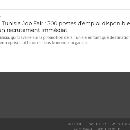
D
Tunisia Job Fair : 300 postes d’emploi disponible
un recrutement immédiat
isia, qui travaille sur la promotion de la Tunisie en tant que destinatio
entreprises offshores dans le monde, organise...
ACCUEIL
L’ACTUTHD
PODCASTS
COMPARATIF DÉBIT MOBILE