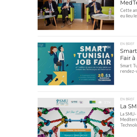
MedT
Cette ann
eu lieu l
EN BREF
3.8K
Smart
Fair à
Smart Tu
rendez-vo
EN BREF
3.7K
La SM
La SMU- 
Mediterr
Technolo