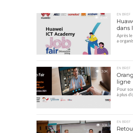
EN BREF
2.4K
Huawei
dans l
Après le
a organi
EN BREF
3.0K
Orang
ligne
Pour sou
à plus d
EN BREF
3.1K
Retour