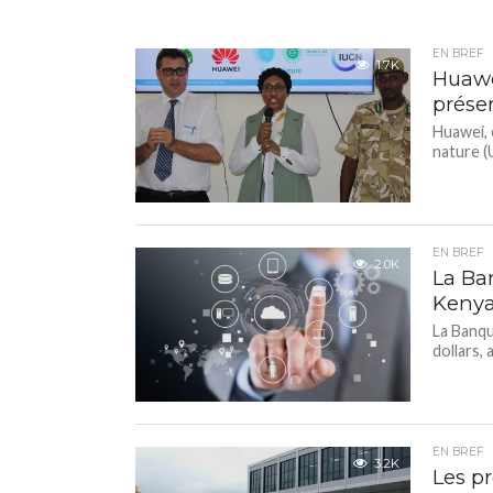
EN BREF
1.7K
Huawe
préser
Huawei, 
nature (U
EN BREF
2.0K
La Ba
Kenya
La Banqu
dollars, 
EN BREF
3.2K
Les p