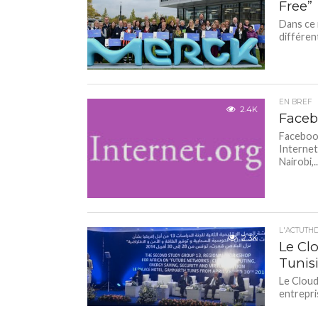
Free”
Dans ce 
différen
EN BREF
2.4K
Facebo
Facebook
Internet
Nairobi,..
L'ACTUTH
2.3K
Le Clo
Tunisi
Le Cloud
entrepri