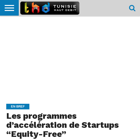
HOME
L’ACTUTHD
EN
PODCASTS
TEST
COMPARATIF
CARTE DE
CONTACT
BREF
DÉBIT
DÉBIT
COUVERTURE
MOBILE
MOBILE
EN BREF
Les programmes
d’accélération de Startups
“Equity-Free”