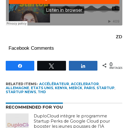
ZD
Facebook Comments
0
Partagez
Tweetez
Partagez
PARTAGES
RELATED ITEMS:
ACCÉLÉRATEUR
,
ACCELERATOR
,
ALLEMAGNE
,
ETATS UNIS
,
KENYA
,
MERCK
,
PARIS
,
STARTUP
,
STARTUP NEWS
,
THD
RECOMMENDED FOR YOU
DuploCloud intègre le programme
Startup Perks de Google Cloud pour
booster les jeunes pousses de l’IA