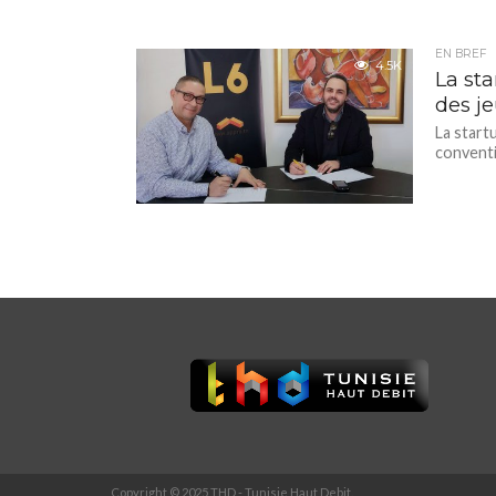
EN BREF
4.5K
La sta
des j
La startu
conventi
Copyright © 2025 THD - Tunisie Haut Debit.