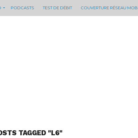
D
PODCASTS
TEST DE DÉBIT
COUVERTURE RÉSEAU MOB
OSTS TAGGED "L6"