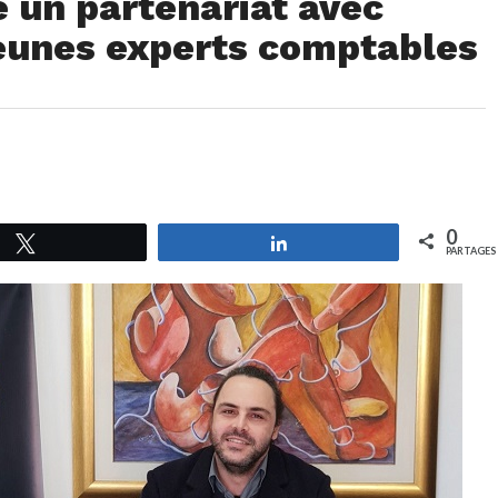
e un partenariat avec
jeunes experts comptables
0
Tweetez
Partagez
PARTAGES