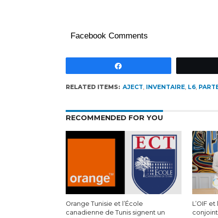
Facebook Comments
Partagez
RELATED ITEMS:
AJECT
,
INVENTAIRE
,
L6
,
PART
RECOMMENDED FOR YOU
Orange Tunisie et l’École
L’OIF et
canadienne de Tunis signent un
conjoin