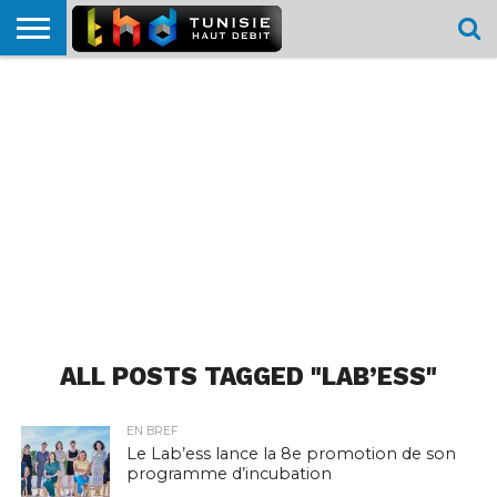
HOME
L’ACTUTHD
EN
PODCASTS
TEST
COMPARATIF
CARTE DE
CONTACT
BREF
DÉBIT
DÉBIT
COUVERTURE
MOBILE
MOBILE
ALL POSTS TAGGED "LAB’ESS"
EN BREF
Le Lab’ess lance la 8e promotion de son
programme d’incubation