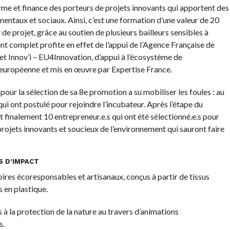
rme et finance des porteurs de projets innovants qui apportent des
ntaux et sociaux. Ainsi, c’est une formation d’une valeur de 20
 de projet, grâce au soutien de plusieurs bailleurs sensibles à
t complet profite en effet de l’appui de l’Agence Française de
 Innov’i – EU4Innovation, d’appui à l’écosystème de
n européenne et mis en œuvre par Expertise France.
e pour la sélection de sa 8e promotion a su mobiliser les foules : au
qui ont postulé pour rejoindre l’incubateur. Après l’étape du
 finalement 10 entrepreneur.e.s qui ont été sélectionné.e.s pour
projets innovants et soucieux de l’environnement qui sauront faire
S D’IMPACT
es écoresponsables et artisanaux, conçus à partir de tissus
 en plastique.
à la protection de la nature au travers d’animations
s.