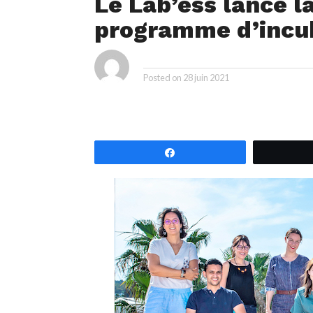
Le Lab’ess lance l
programme d’incu
ya
By
Posted on
28 juin 2021
Partagez