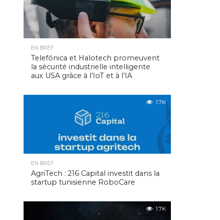
EN BREF
Telefónica et Halotech promeuvent
la sécurité industrielle intelligente
aux USA grâce à l’IoT et à l’IA
1.7K
EN BREF
AgriTech : 216 Capital investit dans la
startup tunisienne RoboCare
1.7K