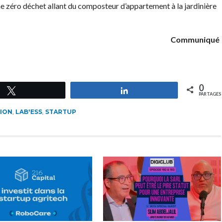
zéro déchet allant du composteur d’appartement à la jardinière
Communiqué
0
Tweetez
Partagez
PARTAGES
ION
,
LAB'ESS
,
STARTUP