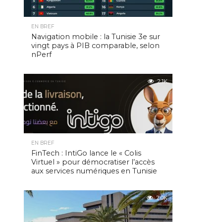
EN BREF
Navigation mobile : la Tunisie 3e sur
vingt pays à PIB comparable, selon
nPerf
2.1K
EN BREF
FinTech : IntiGo lance le « Colis
Virtuel » pour démocratiser l’accès
aux services numériques en Tunisie
2.0K