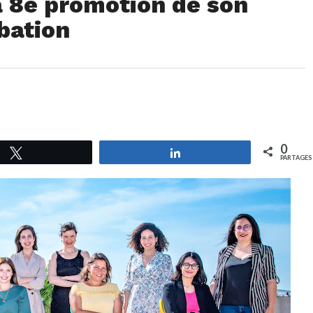
a 8e promotion de son
bation
0
Tweetez
Partagez
PARTAGES