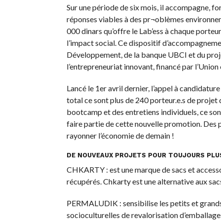
Sur une période de six mois, il accompagne, fo
réponses viables à des pr¬oblèmes environneme
000 dinars qu’offre le Lab’ess à chaque porteur
l’impact social. Ce dispositif d’accompagnemen
Développement, de la banque UBCI et du projet
l’entrepreneuriat innovant, financé par l’Unio
Lancé le 1er avril dernier, l’appel à candidatur
total ce sont plus de 240 porteur.e.s de projet 
bootcamp et des entretiens individuels, ce sont
faire partie de cette nouvelle promotion. Des 
rayonner l’économie de demain !
DE NOUVEAUX PROJETS POUR TOUJOURS PLU
CHKARTY : est une marque de sacs et accessoir
récupérés. Chkarty est une alternative aux sacs
PERMALUDIK : sensibilise les petits et grands 
socioculturelles de revalorisation d’emballage