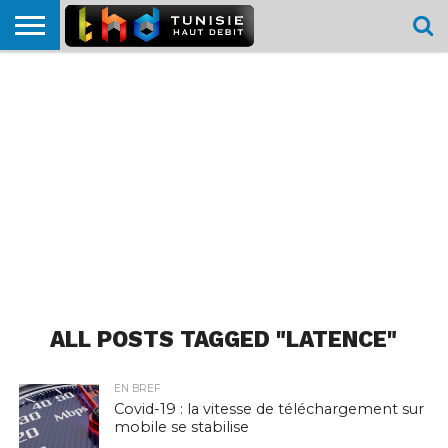
HOME
L’ACTUTHD
EN
PODCASTS
TEST
COMPARATIF
CARTE DE
CONTACT
BREF
DÉBIT
DÉBIT
COUVERTURE
MOBILE
MOBILE
ALL POSTS TAGGED "LATENCE"
EN BREF
Covid-19 : la vitesse de téléchargement sur
mobile se stabilise