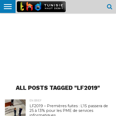
HOME
L’ACTUTHD
EN
PODCASTS
TEST
COMPARATIF
CARTE DE
CONTACT
BREF
DÉBIT
DÉBIT
COUVERTURE
MOBILE
MOBILE
ALL POSTS TAGGED "LF2019"
EN BREF
LF2019 – Premières fuites : L’IS passera de
25 à 13% pour les PME de services
informatiques