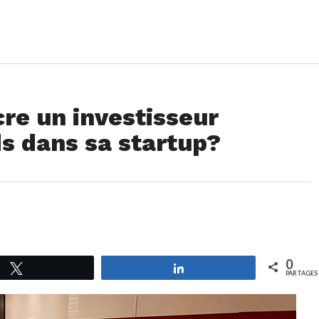
e un investisseur
ds dans sa startup?
0
Tweetez
Partagez
PARTAGES