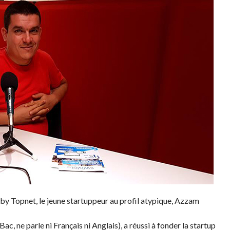
 Topnet, le jeune startuppeur au profil atypique, Azzam
c, ne parle ni Français ni Anglais), a réussi à fonder la startup