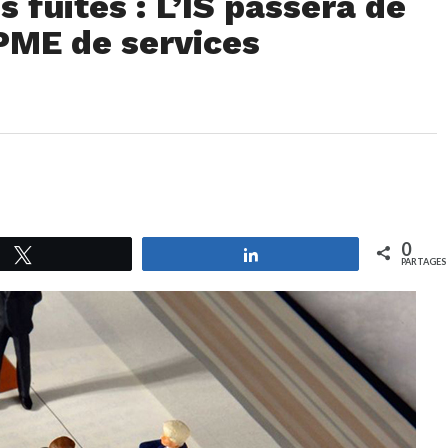
 fuites : L’IS passera de
PME de services
0
Tweetez
Partagez
PARTAGES