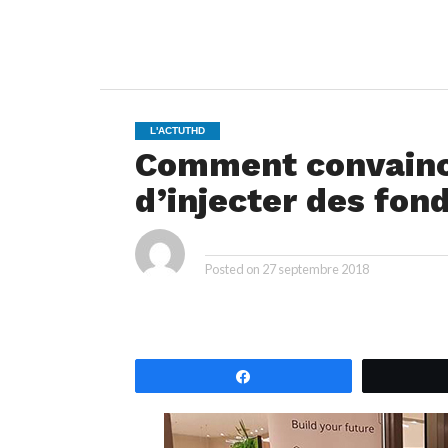
L'ACTUTHD
Comment convaincr
d’injecter des fon
By
Posted on
27 septembre 2018
Partagez