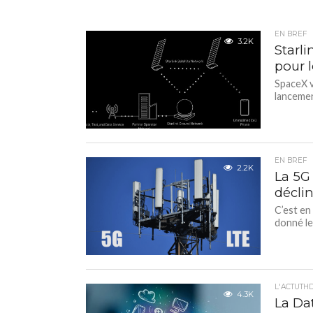
EN BREF
3.2K
Starli
pour 
SpaceX v
lancemen
EN BREF
2.2K
La 5G
décli
C’est en
donné le 
L'ACTUTH
4.3K
La Da