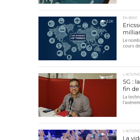
EN BREF
3.2K
Ericss
millia
Le nombr
cours de
L'ACTUTH
5.2K
5G : l
fin de
La techn
l’avènem
L'ACTUTH
3.8K
La vi