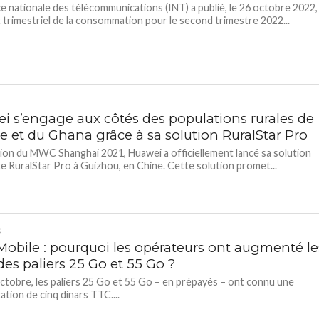
ce nationale des télécommunications (INT) a publié, le 26 octobre 2022,
t trimestriel de la consommation pour le second trimestre 2022...
i s’engage aux côtés des populations rurales de
e et du Ghana grâce à sa solution RuralStar Pro
sion du MWC Shanghai 2021, Huawei a officiellement lancé sa solution
e RuralStar Pro à Guizhou, en Chine. Cette solution promet...
D
Mobile : pourquoi les opérateurs ont augmenté le
 des paliers 25 Go et 55 Go ?
ctobre, les paliers 25 Go et 55 Go – en prépayés – ont connu une
tion de cinq dinars TTC....