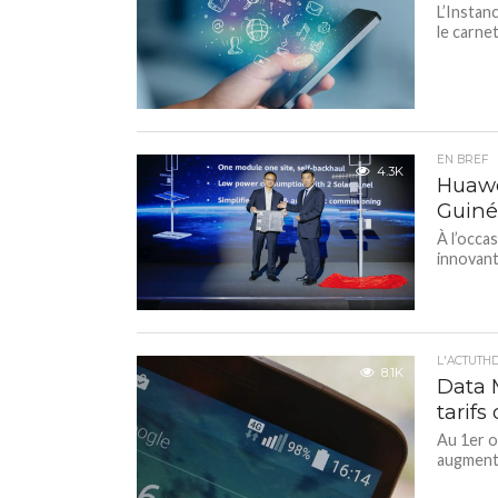
L’Instan
le carne
EN BREF
4.3K
Huawe
Guiné
À l’occa
innovant
L'ACTUTH
8.1K
Data 
tarifs
Au 1er o
augmenta