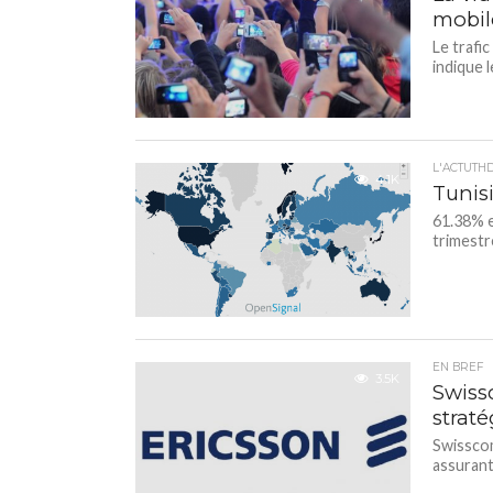
mobile
Le trafi
indique 
L'ACTUTH
4.1K
Tunis
61.38% e
trimestr
EN BREF
3.5K
Swiss
strat
Swisscom
assurant