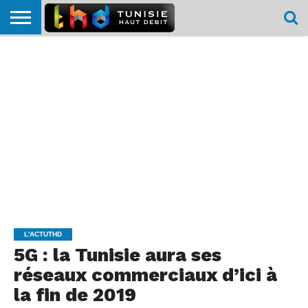
HOME
L’ACTUTHD
EN
PODCASTS
TEST
COMPARATIF
CARTE DE
CONTACT
BREF
DÉBIT
DÉBIT
COUVERTURE
MOBILE
MOBILE
L'ACTUTHD
5G : la Tunisie aura ses
réseaux commerciaux d’ici à
la fin de 2019