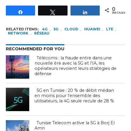
0
Partagez
Tweetez
Partagez
PARTAGES
RELATED ITEMS:
4G
,
5G
,
CLOUD
,
HUAWEI
,
LTE
,
NETWORK
,
RÉSEAU
RECOMMENDED FOR YOU
Télécoms : la fraude entre dans une
nouvelle ère avec la 5G et l’IA, les
opérateurs revoient leurs stratégies de
défense
5G en Tunisie : 20 % de débit médian
en moins pour l’ensemble des
utilisateurs, la 4G seule recule de 28 %
Tunisie Telecom active la 5G à Borj El
Amri