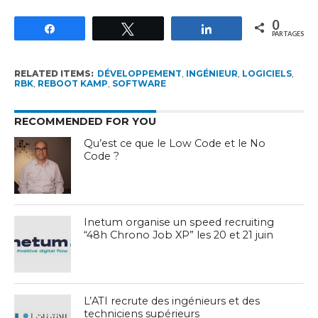
0
Partagez
Tweetez
Partagez
PARTAGES
RELATED ITEMS:
DÉVELOPPEMENT
,
INGÉNIEUR
,
LOGICIELS
,
RBK
,
REBOOT KAMP
,
SOFTWARE
RECOMMENDED FOR YOU
Qu’est ce que le Low Code et le No
Code ?
Inetum organise un speed recruiting
“48h Chrono Job XP” les 20 et 21 juin
L’ATI recrute des ingénieurs et des
techniciens supérieurs