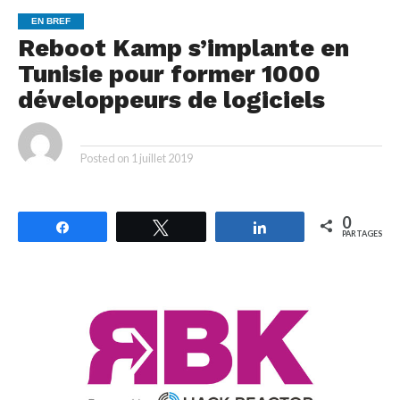
EN BREF
Reboot Kamp s’implante en
Tunisie pour former 1000
développeurs de logiciels
By
Posted on
1 juillet 2019
0
Partagez
Tweetez
Partagez
PARTAGES