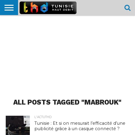
HOME
L’ACTUTHD
EN
PODCASTS
TEST
COMPARATIF
CARTE DE
CONTACT
BREF
DÉBIT
DÉBIT
COUVERTURE
MOBILE
MOBILE
ALL POSTS TAGGED "MABROUK"
L'ACTUTHD
Tunisie : Et si on mesurait l’efficacité d’une
publicité grâce à un casque connecté ?