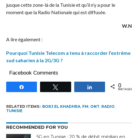
jusque cette zone-là de la Tunisie et qu’il n’y a pour le
moment que la Radio Nationale qui est diffusée.
W.N
A lire également :
Pourquoi Tunisie Telecom a tenu à raccorder l’extrême
sud saharien à la 2G/3G ?
Facebook Comments
0
Partagez
Tweetez
Partagez
PARTAGES
RELATED ITEMS:
BORJ EL KHADHRA
,
FM
,
ONT
,
RADIO
,
TUNISIE
RECOMMENDED FOR YOU
5G en Tunisie : 20 % de débit médian en