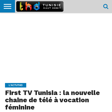
HOME
L’ACTUTHD
EN
PODCASTS
TEST
COMPARATIF
CARTE DE
CONTACT
BREF
DÉBIT
DÉBIT
COUVERTURE
MOBILE
MOBILE
L'ACTUTHD
First TV Tunisia : la nouvelle
chaine de télé à vocation
féminine