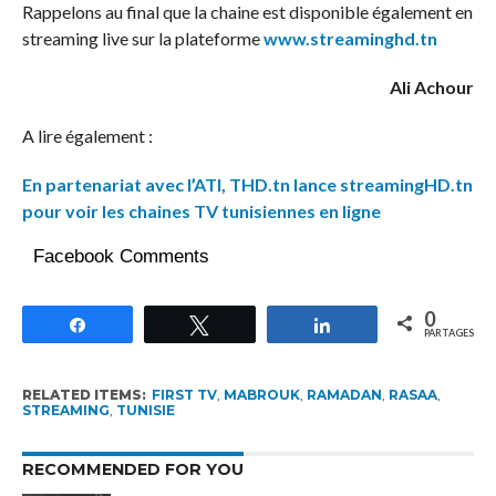
Rappelons au final que la chaine est disponible également en
streaming live sur la plateforme
www.streaminghd.tn
Ali Achour
A lire également :
En partenariat avec l’ATI, THD.tn lance streamingHD.tn
pour voir les chaines TV tunisiennes en ligne
Facebook Comments
0
Partagez
Tweetez
Partagez
PARTAGES
RELATED ITEMS:
FIRST TV
,
MABROUK
,
RAMADAN
,
RASAA
,
STREAMING
,
TUNISIE
RECOMMENDED FOR YOU