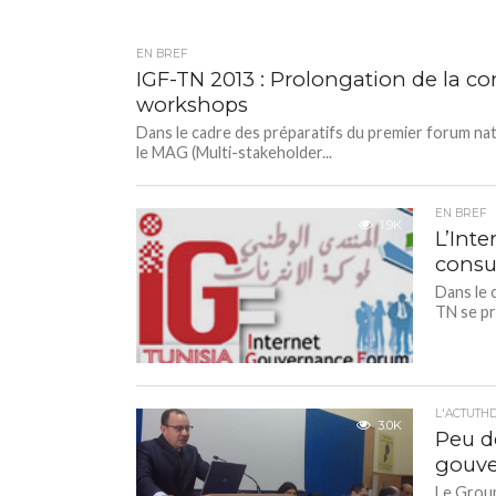
EN BREF
IGF-TN 2013 : Prolongation de la co
workshops
Dans le cadre des préparatifs du premier forum na
le MAG (Multi-stakeholder...
EN BREF
1.9K
L’Int
consu
Dans le 
TN se pr
L'ACTUTH
3.0K
Peu d
gouve
Le Group