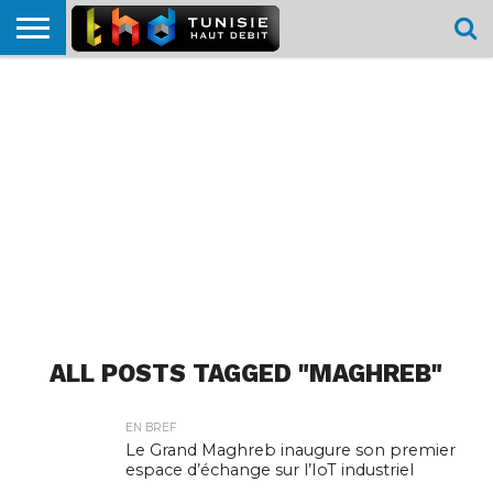
HOME
L’ACTUTHD
EN
PODCASTS
TEST
COMPARATIF
CARTE DE
CONTACT
BREF
DÉBIT
DÉBIT
COUVERTURE
MOBILE
MOBILE
ALL POSTS TAGGED "MAGHREB"
EN BREF
Le Grand Maghreb inaugure son premier
espace d’échange sur l’IoT industriel