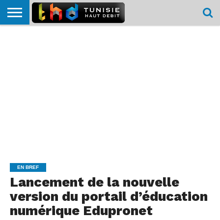
HOME
L’ACTUTHD
EN
PODCASTS
TEST
COMPARATIF
CARTE DE
CONTACT
BREF
DÉBIT
DÉBIT
COUVERTURE
MOBILE
MOBILE
EN BREF
Lancement de la nouvelle
version du portail d’éducation
numérique Edupronet