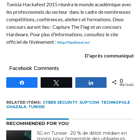
Tunisia Hackafest 2015 réunira le monde académique avec
les professionnels du secteur dans le cadre de nombreuses
compétitions, conférences, ateliers et formations. Deux
concours auront lieu : Capture The Flag et un concours
Hardware. Pour plus d’informations, consultez le site
officiel de l’évènement :
http://hackfest.tn/
D’après communiqué
Facebook Comments
0
Partagez
Tweetez
Partagez
PARTAGES
RELATED ITEMS:
CYBER SECURITY
,
SUP'COM
,
TECHNOPOLE
GHAZALA
,
TUNISIE
RECOMMENDED FOR YOU
5G en Tunisie : 20 % de débit médian en
moins pour l’ensemble des utilisateurs,