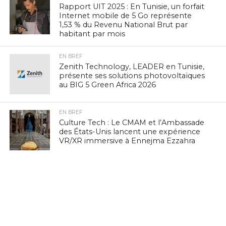
Rapport UIT 2025 : En Tunisie, un forfait
Internet mobile de 5 Go représente
1,53 % du Revenu National Brut par
habitant par mois
EN BREF
Zenith Technology, LEADER en Tunisie,
présente ses solutions photovoltaïques
au BIG 5 Green Africa 2026
EN BREF
Culture Tech : Le CMAM et l’Ambassade
des États-Unis lancent une expérience
VR/XR immersive à Ennejma Ezzahra
EN BREF
Navigation mobile : la Tunisie 3e sur
vingt pays à PIB comparable, selon
nPerf
EN BREF