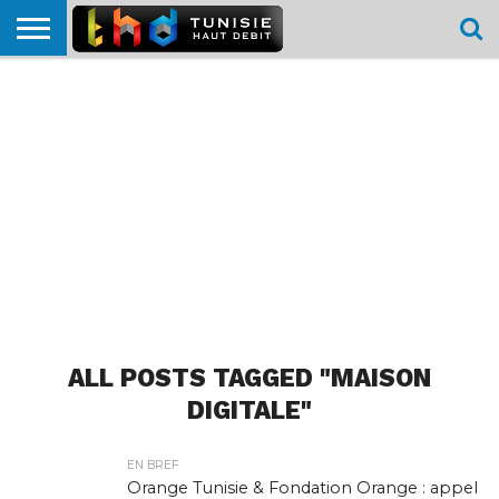
HOME
L’ACTUTHD
EN
PODCASTS
TEST
COMPARATIF
CARTE DE
CONTACT
BREF
DÉBIT
DÉBIT
COUVERTURE
MOBILE
MOBILE
ALL POSTS TAGGED "MAISON
DIGITALE"
EN BREF
Orange Tunisie & Fondation Orange : appel