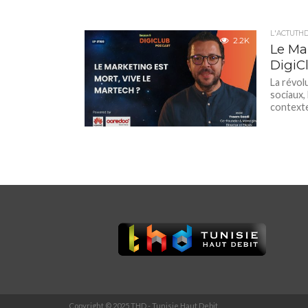
L'ACTUTH
2.2K
Le Ma
DigiC
La révolu
sociaux,
contexte 
Copyright © 2025 THD - Tunisie Haut Debit.