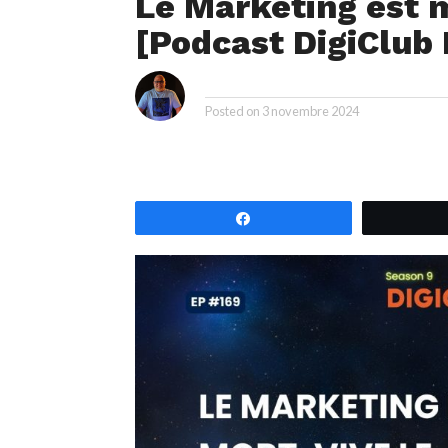
Le Marketing est m
[Podcast DigiClub 
i
By
Posted on
3 novembre 2024
Partagez