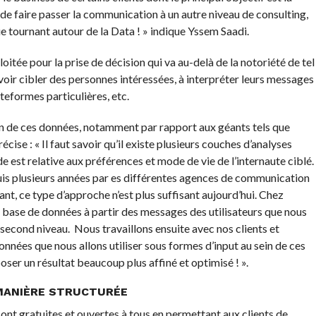
n de faire passer la communication à un autre niveau de consulting,
tournant autour de la Data ! » indique Yssem Saadi.
itée pour la prise de décision qui va au-delà de la notoriété de tel
voir cibler des personnes intéressées, à interpréter leurs messages
ateformes particulières, etc.
on de ces données, notamment par rapport aux géants tels que
se : « Il faut savoir qu’il existe plusieurs couches d’analyses
de est relative aux préférences et mode de vie de l’internaute ciblé.
puis plusieurs années par es différentes agences de communication
, ce type d’approche n’est plus suffisant aujourd’hui. Chez
base de données à partir des messages des utilisateurs que nous
second niveau. Nous travaillons ensuite avec nos clients et
onnées que nous allons utiliser sous formes d’input au sein de ces
oser un résultat beaucoup plus affiné et optimisé ! ».
 MANIÈRE STRUCTURÉE
ont gratuites et ouvertes à tous en permettant aux clients de