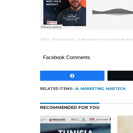
THD.tn
·
DigiClub Ep169 : Le Marketing est mort, vive le Martech
Facebook Comments
Partagez
RELATED ITEMS:
IA
,
MARKETING
,
MARTECH
RECOMMENDED FOR YOU