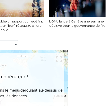
blie un rapport qui redéfinit
L’ONU lance à Genève une semaine
t un “bon” réseau 5G à l’ère
décisive pour la gouvernance de l’IA
mobile