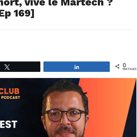
ort, vive le Martech ?
Ep 169]
0
Tweetez
Partagez
PARTAGES