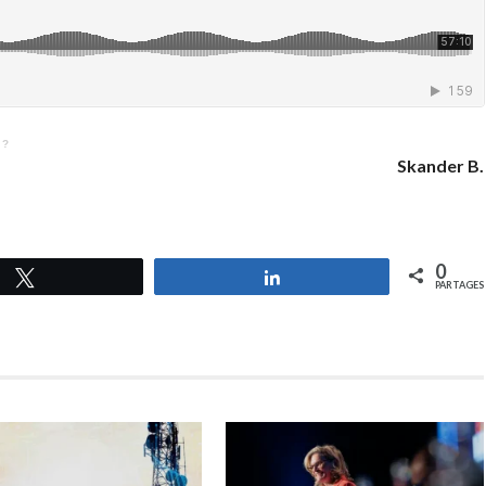
 ?
Skander B.
0
Tweetez
Partagez
PARTAGES