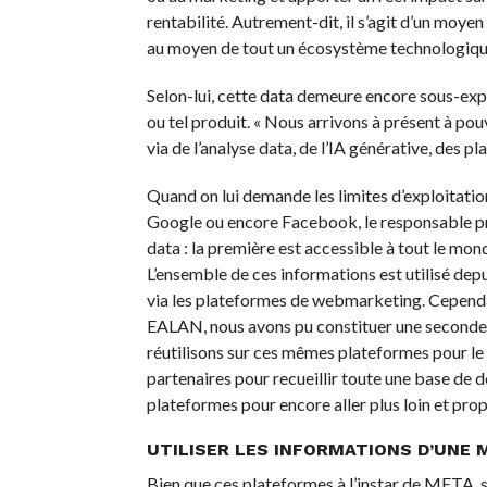
rentabilité. Autrement-dit, il s’agit d’un moye
au moyen de tout un écosystème technologique 
Selon-lui, cette data demeure encore sous-explo
ou tel produit. « Nous arrivons à présent à pou
via de l’analyse data, de l’IA générative, des pl
Quand on lui demande les limites d’exploitati
Google ou encore Facebook, le responsable préci
data : la première est accessible à tout le mon
L’ensemble de ces informations est utilisé de
via les plateformes de webmarketing. Cependant
EALAN, nous avons pu constituer une seconde 
réutilisons sur ces mêmes plateformes pour le 
partenaires pour recueillir toute une base de d
plateformes pour encore aller plus loin et prop
UTILISER LES INFORMATIONS D’UNE
Bien que ces plateformes à l’instar de META, s