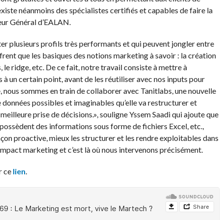
iste néanmoins des spécialistes certifiés et capables de faire la
teur Général d’EALAN.
 plusieurs profils très performants et qui peuvent jongler entre
ffrent que les basiques des notions marketing à savoir : la création
, le ridge, etc. De ce fait, notre travail consiste à mettre à
à un certain point, avant de les réutiliser avec nos inputs pour
, nous sommes en train de collaborer avec Tanitlabs, une nouvelle
données possibles et imaginables qu’elle va restructurer et
e meilleure prise de décisions.», souligne Yssem Saadi qui ajoute que
i possèdent des informations sous forme de fichiers Excel, etc.,
façon proactive, mieux les structurer et les rendre exploitables dans
impact marketing et c’est là où nous intervenons précisément.
r ce
lien
.