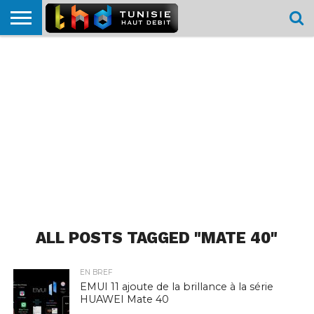
HOME
L’ACTUTHD
EN
PODCASTS
TEST
COMPARATIF
CARTE DE
CONTACT
BREF
DÉBIT
DÉBIT
COUVERTURE
MOBILE
MOBILE
ALL POSTS TAGGED "MATE 40"
EN BREF
EMUI 11 ajoute de la brillance à la série
HUAWEI Mate 40