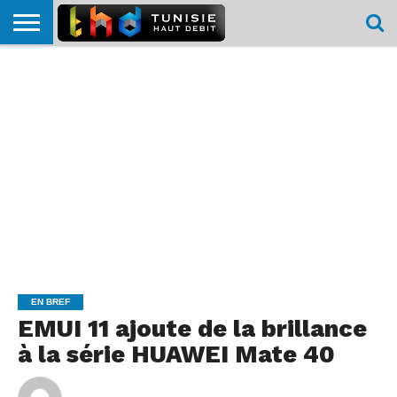
HOME
L’ACTUTHD
EN
PODCASTS
TEST
COMPARATIF
CARTE DE
CONTACT
BREF
DÉBIT
DÉBIT
COUVERTURE
MOBILE
MOBILE
EN BREF
EMUI 11 ajoute de la brillance
à la série HUAWEI Mate 40
By