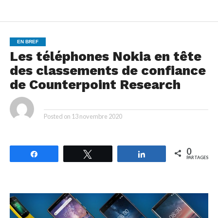
EN BREF
Les téléphones Nokia en tête
des classements de confiance
de Counterpoint Research
By
Posted on
13 novembre 2020
0
Partagez
Tweetez
Partagez
PARTAGES