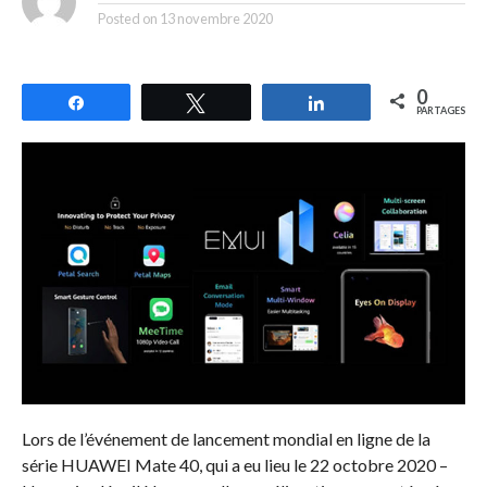
Posted on
13 novembre 2020
0
Partagez
Tweetez
Partagez
PARTAGES
Lors de l’événement de lancement mondial en ligne de la
série HUAWEI Mate 40, qui a eu lieu le 22 octobre 2020 –