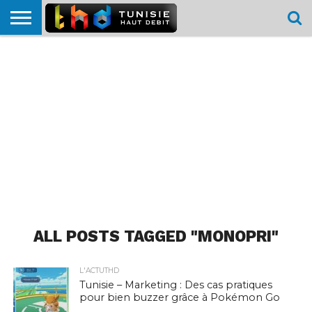
HOME
L’ACTUTHD
EN
PODCASTS
TEST
COMPARATIF
CARTE DE
CONTACT
BREF
DÉBIT
DÉBIT
COUVERTURE
MOBILE
MOBILE
ALL POSTS TAGGED "MONOPRI"
L'ACTUTHD
Tunisie – Marketing : Des cas pratiques
pour bien buzzer grâce à Pokémon Go