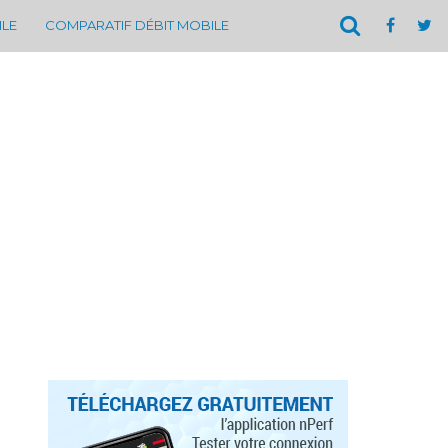
ILE
COMPARATIF DÉBIT MOBILE