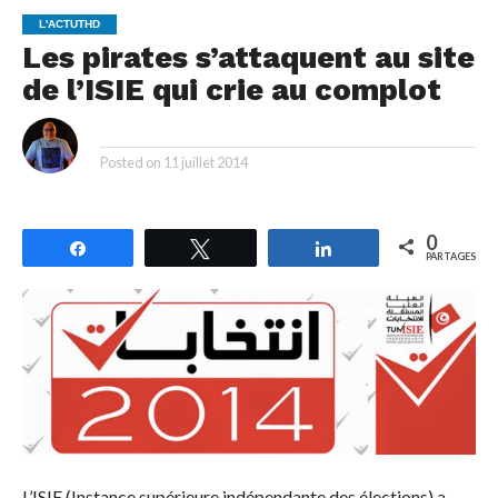
L'ACTUTHD
Les pirates s’attaquent au site
de l’ISIE qui crie au complot
By
Posted on
11 juillet 2014
0
Partagez
Tweetez
Partagez
PARTAGES
L’ISIE (Instance supérieure indépendante des élections) a