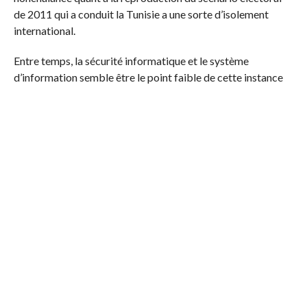
de 2011 qui a conduit la Tunisie a une sorte d’isolement
international.
Entre temps, la sécurité informatique et le système
d’information semble être le point faible de cette instance
malgré la nomination d’un «expert en sécurité informatique»
parmi ses membres, visiblement incapable de gérer des
attaques (du type DDOS, etc.), de sécuriser une page
facebook officielle et encore moins de veiller sur le bon
fonctionnement des boites mails (lire
notre article
).
Mohamed Ali Elhaou
A lire également :
L’allégeance assumée de certains cadres du CNI aux
islamistes peut-elle compromettre les élections ?
Facebook Comments