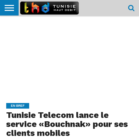
HOME
L’ACTUTHD
EN
PODCASTS
TEST
COMPARATIF
CARTE DE
CONTACT
BREF
DÉBIT
DÉBIT
COUVERTURE
MOBILE
MOBILE
EN BREF
Tunisie Telecom lance le
service «Bouchnak» pour ses
clients mobiles