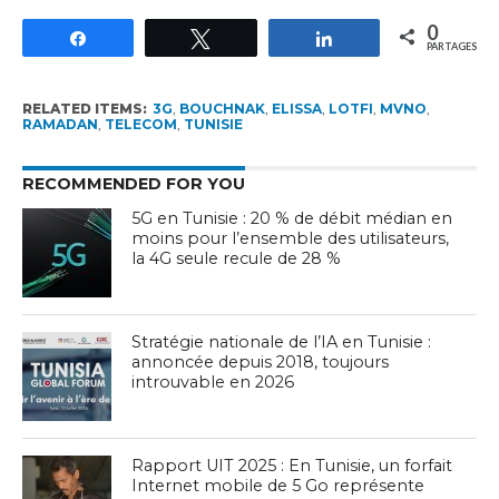
0
Partagez
Tweetez
Partagez
PARTAGES
RELATED ITEMS:
3G
,
BOUCHNAK
,
ELISSA
,
LOTFI
,
MVNO
,
RAMADAN
,
TELECOM
,
TUNISIE
RECOMMENDED FOR YOU
5G en Tunisie : 20 % de débit médian en
moins pour l’ensemble des utilisateurs,
la 4G seule recule de 28 %
Stratégie nationale de l’IA en Tunisie :
annoncée depuis 2018, toujours
introuvable en 2026
Rapport UIT 2025 : En Tunisie, un forfait
Internet mobile de 5 Go représente