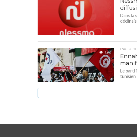
Nessm
diffus
Dans la 
déclinai
L'ACTUTH
1.9K
Ennah
manif
Le parti
tunisien