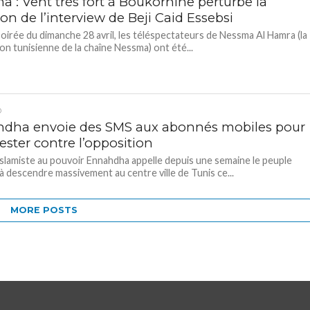
a : Vent très fort à Boukornine perturbe la
ion de l’interview de Beji Caid Essebsi
soirée du dimanche 28 avril, les téléspectateurs de Nessma Al Hamra (la
son tunisienne de la chaîne Nessma) ont été...
D
dha envoie des SMS aux abonnés mobiles pour
ester contre l’opposition
 islamiste au pouvoir Ennahdha appelle depuis une semaine le peuple
 à descendre massivement au centre ville de Tunis ce...
MORE POSTS