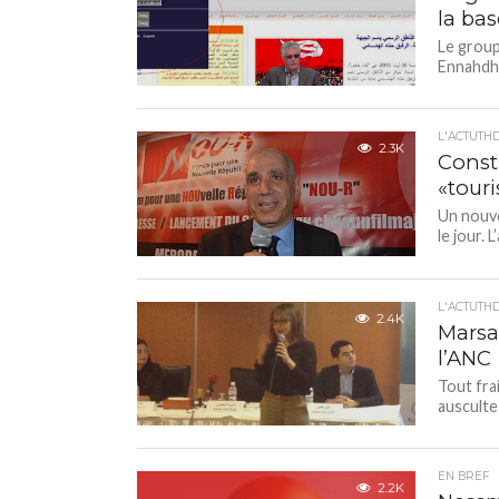
la ba
Le group
Ennahdha
L'ACTUTH
2.3K
Const
«touri
Un nouve
le jour. 
L'ACTUTH
2.4K
Marsad
l’ANC
Tout frai
ausculte
EN BREF
2.2K