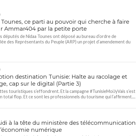
D
Tounes, ce parti au pouvoir qui cherche à faire
ir Ammar404 par la petite porte
 députés de Nidaa Tounes ont déposé au bureau d’ordre de
lée des Représentants du Peuple (ARP) un projet d’amendement du
D
tion destination Tunisie: Halte au racolage et
e, cap sur le digital (Partie 3)
ttes touristiques s’effondrent. Et la campagne #TunisieMoiJyVais s’est
 total flop. Et ce sont les professionnels du tourisme qui l’affirment....
Aidi à la tête du ministère des télécommunication
 l’économie numérique