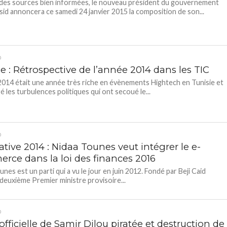
des sources bien informées, le nouveau président du gouvernement
sid annoncera ce samedi 24 janvier 2015 la composition de son...
D
e : Rétrospective de l’année 2014 dans les TIC
2014 était une année très riche en évènements Hightech en Tunisie et
é les turbulences politiques qui ont secoué le...
D
ative 2014 : Nidaa Tounes veut intégrer le e-
rce dans la loi des finances 2016
nes est un parti qui a vu le jour en juin 2012. Fondé par Beji Caid
 deuxième Premier ministre provisoire...
D
fficielle de Samir Dilou piratée et destruction de