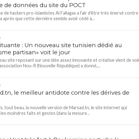
se de données du site du POCT
e de hackers pro-islamistes Al Fallagas a l'air d'être très énervé contre
 après que cette dernière semble avoir cédé à...
D
ituante : Un nouveau site tunisien dédié au
sme partisan» voit le jour
au site reposant sur une idée assez innovante et créative vient de voi
L’association Nou-R (Nouvelle République) a donné,...
D
.tn, le meilleur antidote contre les dérives de
s, tout beau, la nouvelle version de Marsad.tn, le site internet qui
 les moindres faits et gestes (dans la mesure...