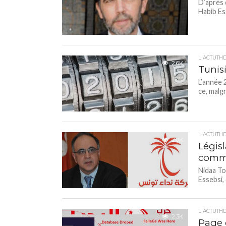
D’après 
Habib Es
L'ACTUTH
2.6K
Tunisi
L’année 
ce, malgr
L'ACTUTH
2.0K
Législ
comme
Nidaa Tou
Essebsi,
L'ACTUTH
2.3K
Page o