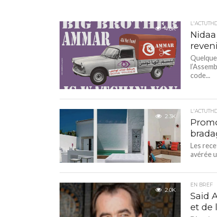
L'ACTUTH
4.8K
Nidaa 
reven
Quelques
l’Assemb
code...
L'ACTUTH
2.3K
Promo
bradag
Les rece
avérée un
EN BREF
2.0K
Said 
et de