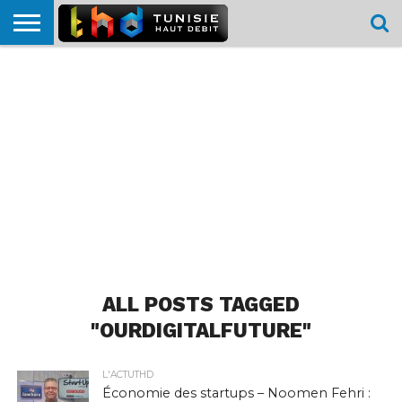
HOME
L’ACTUTHD
EN
PODCASTS
TEST
COMPARATIF
CARTE DE
CONTACT
BREF
DÉBIT
DÉBIT
COUVERTURE
MOBILE
MOBILE
ALL POSTS TAGGED
"OURDIGITALFUTURE"
L'ACTUTHD
Économie des startups – Noomen Fehri :