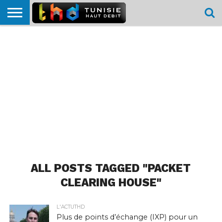
HOME
L’ACTUTHD
EN
PODCASTS
TEST
COMPARATIF
CARTE DE
CONTACT
BREF
DÉBIT
DÉBIT
COUVERTURE
MOBILE
MOBILE
ALL POSTS TAGGED "PACKET
CLEARING HOUSE"
L'ACTUTHD
Plus de points d’échange (IXP) pour un