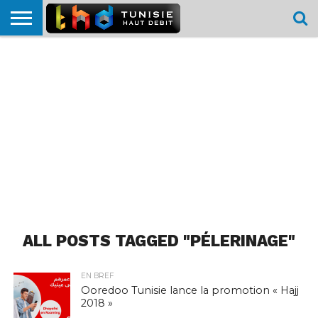
HOME
L’ACTUTHD
EN
PODCASTS
TEST
COMPARATIF
CARTE DE
CONTACT
BREF
DÉBIT
DÉBIT
COUVERTURE
MOBILE
MOBILE
ALL POSTS TAGGED "PÉLERINAGE"
EN BREF
Ooredoo Tunisie lance la promotion « Hajj
2018 »