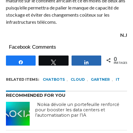
maturité sur le continent africain et ce en moins de deux ans
puisqu’elle permettra de palier le manque de capacité de
stockage et éviter des changements coûteux sur les
infrastructures télécoms.
N.J
Facebook Comments
0
Partagez
Tweetez
Partagez
PARTAGES
RELATED ITEMS:
CHATBOTS
,
CLOUD
,
GARTNER
,
IT
RECOMMENDED FOR YOU
Nokia dévoile un portefeuille renforcé
pour booster les data centers et
l’automatisation par l’IA