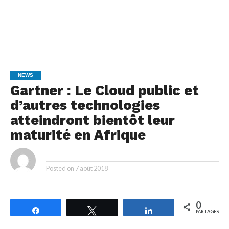
NEWS
Gartner : Le Cloud public et
d’autres technologies
atteindront bientôt leur
maturité en Afrique
By
Posted on
7 août 2018
0
Partagez
Tweetez
Partagez
PARTAGES