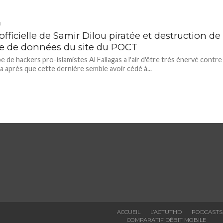
D
fficielle de Samir Dilou piratée et destruction de
se de données du site du POCT
e de hackers pro-islamistes Al Fallagas a l'air d'être très énervé contre
 après que cette dernière semble avoir cédé à...
ACCUEIL
L’ACTUTHD
PODCASTS
COMPARATIF DÉBIT MOBILE