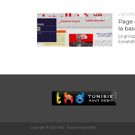
L'ACTUTH
2.3K
Page o
la ba
Le group
Ennahdha
Copyright © 2025 THD - Tunisie Haut Debit.