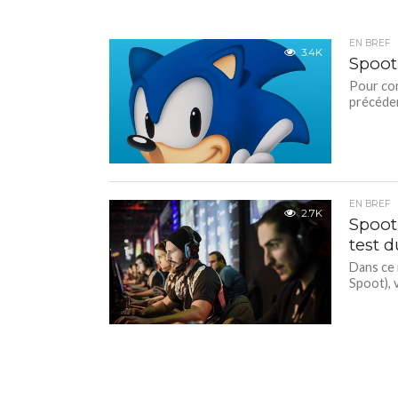
EN BREF
3.4K
Spoot
Pour com
précéden
EN BREF
2.7K
Spoot
test 
Dans ce 
Spoot), 