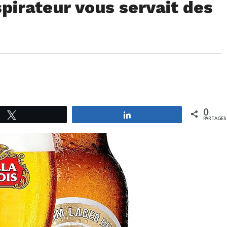
spirateur vous servait des
0
Tweetez
Partagez
PARTAGES