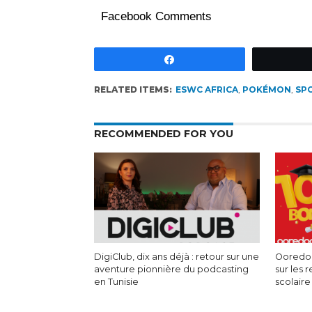
Facebook Comments
Partagez
RELATED ITEMS:
ESWC AFRICA
,
POKÉMON
,
SP
RECOMMENDED FOR YOU
DigiClub, dix ans déjà : retour sur une
Ooredoo
aventure pionnière du podcasting
sur les 
en Tunisie
scolaire