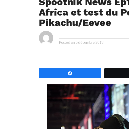
Spootnik News Ep1
Africa et test du 
Pikachu/Eevee
By
Posted on
5 décembre 2018
Partagez