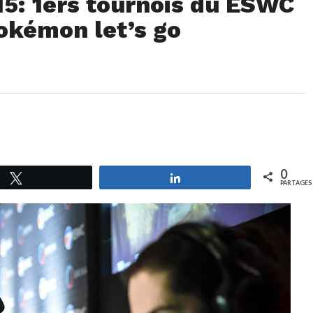
5: 1ers tournois du ESWC
Pokémon let’s go
0
Tweetez
Partagez
PARTAGES