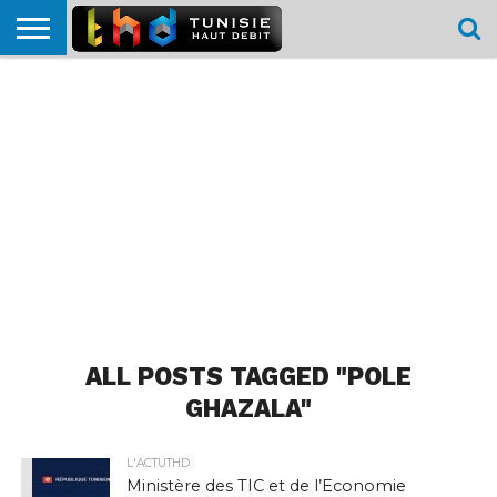
HOME
L’ACTUTHD
EN
PODCASTS
TEST
COMPARATIF
CARTE DE
CONTACT
BREF
DÉBIT
DÉBIT
COUVERTURE
MOBILE
MOBILE
ALL POSTS TAGGED "POLE
GHAZALA"
L'ACTUTHD
Ministère des TIC et de l’Economie