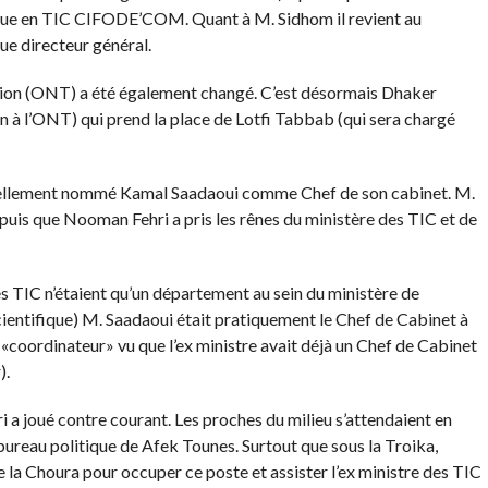
inue en TIC CIFODE’COM. Quant à M. Sidhom il revient au
ue directeur général.
usion (ONT) a été également changé. C’est désormais Dhaker
on à l’ONT) qui prend la place de Lotfi Tabbab (qui sera chargé
ciellement nommé Kamal Saadaoui comme Chef de son cabinet. M.
uis que Nooman Fehri a pris les rênes du ministère des TIC et de
es TIC n’étaient qu’un département au sein du ministère de
cientifique) M. Saadaoui était pratiquement le Chef de Cabinet à
 «coordinateur» vu que l’ex ministre avait déjà un Chef de Cabinet
).
 a joué contre courant. Les proches du milieu s’attendaient en
reau politique de Afek Tounes. Surtout que sous la Troika,
la Choura pour occuper ce poste et assister l’ex ministre des TIC