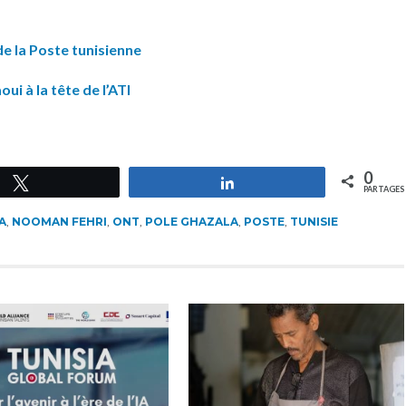
e la Poste tunisienne
i à la tête de l’ATI
0
Tweetez
Partagez
PARTAGES
A
,
NOOMAN FEHRI
,
ONT
,
POLE GHAZALA
,
POSTE
,
TUNISIE