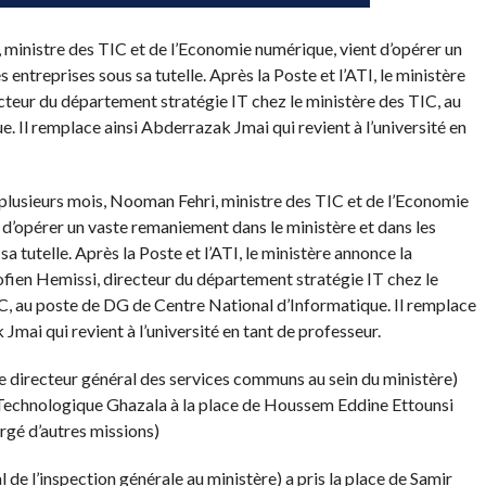
ministre des TIC et de l’Economie numérique, vient d’opérer un
entreprises sous sa tutelle. Après la Poste et l’ATI, le ministère
cteur du département stratégie IT chez le ministère des TIC, au
 Il remplace ainsi Abderrazak Jmai qui revient à l’université en
lusieurs mois, Nooman Fehri, ministre des TIC et de l’Economie
 d’opérer un vaste remaniement dans le ministère et dans les
sa tutelle. Après la Poste et l’ATI, le ministère annonce la
fien Hemissi, directeur du département stratégie IT chez le
C, au poste de DG de Centre National d’Informatique. Il remplace
Jmai qui revient à l’université en tant de professeur.
e directeur général des services communs au sein du ministère)
 Technologique Ghazala à la place de Houssem Eddine Ettounsi
rgé d’autres missions)
l de l’inspection générale au ministère) a pris la place de Samir