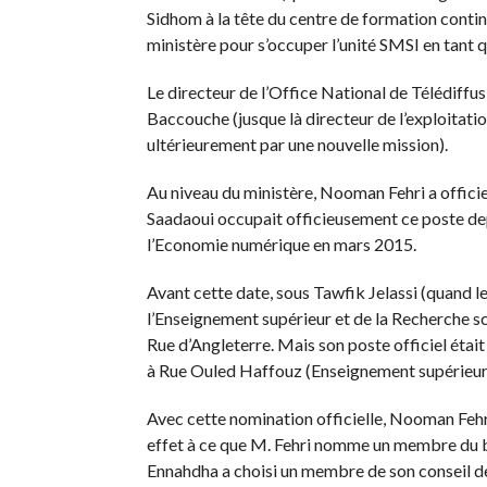
Sidhom à la tête du centre de formation cont
ministère pour s’occuper l’unité SMSI en tant q
Le directeur de l’Office National de Télédiff
Baccouche (jusque là directeur de l’exploitati
ultérieurement par une nouvelle mission).
Au niveau du ministère, Nooman Fehri a offi
Saadaoui occupait officieusement ce poste dep
l’Economie numérique en mars 2015.
Avant cette date, sous Tawfik Jelassi (quand l
l’Enseignement supérieur et de la Recherche s
Rue d’Angleterre. Mais son poste officiel était
à Rue Ouled Haffouz (Enseignement supérieur
Avec cette nomination officielle, Nooman Fehri
effet à ce que M. Fehri nomme un membre du bu
Ennahdha a choisi un membre de son conseil de 