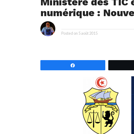
Ministère des TIC 
numérique : Nouve
i
By
Posted on
5 août 2015
Partagez