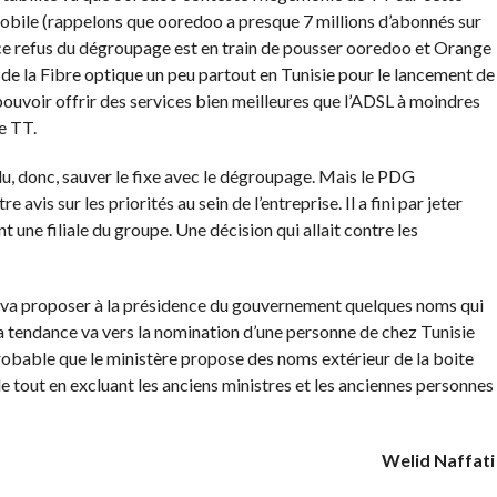
 mobile (rappelons que ooredoo a presque 7 millions d’abonnés sur
 ce refus du dégroupage est en train de pousser ooredoo et Orange
on de la Fibre optique un peu partout en Tunisie pour le lancement de
t pouvoir offrir des services bien meilleures que l’ADSL à moindres
de TT.
ulu, donc, sauver le fixe avec le dégroupage. Mais le PDG
avis sur les priorités au sein de l’entreprise. Il a fini par jeter
 une filiale du groupe. Une décision qui allait contre les
re va proposer à la présidence du gouvernement quelques noms qui
la tendance va vers la nomination d’une personne de chez Tunisie
robable que le ministère propose des noms extérieur de la boite
tout en excluant les anciens ministres et les anciennes personnes
Welid Naffati