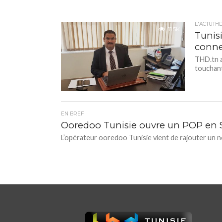
L'ACTUTH
11.5K
Tunis
conne
THD.tn a
touchant
EN BREF
Ooredoo Tunisie ouvre un POP en Sic
L’opérateur ooredoo Tunisie vient de rajouter un no