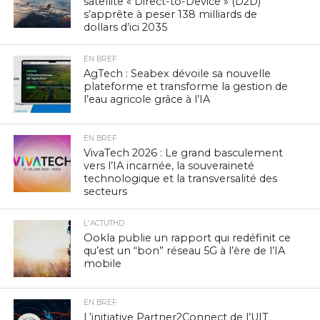
satellite « Direct-to-Device » (D2D)
s’apprête à peser 138 milliards de
dollars d’ici 2035
EN BREF
AgTech : Seabex dévoile sa nouvelle
plateforme et transforme la gestion de
l’eau agricole grâce à l’IA
EN BREF
VivaTech 2026 : Le grand basculement
vers l’IA incarnée, la souveraineté
technologique et la transversalité des
secteurs
L'ACTUTHD
Ookla publie un rapport qui redéfinit ce
qu’est un “bon” réseau 5G à l’ère de l’IA
mobile
EN BREF
L’initiative Partner2Connect de l’UIT