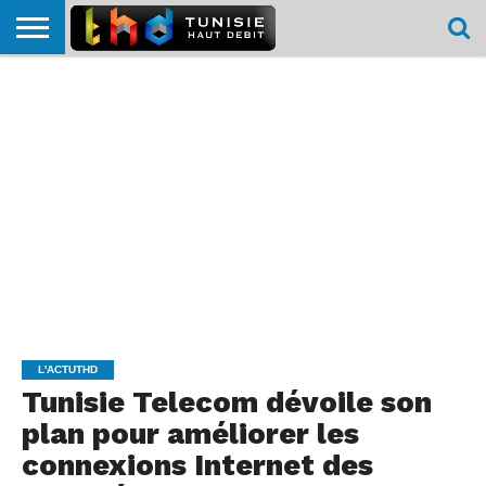
HOME
L’ACTUTHD
EN
PODCASTS
TEST
COMPARATIF
CARTE DE
CONTACT
BREF
DÉBIT
DÉBIT
COUVERTURE
MOBILE
MOBILE
L'ACTUTHD
Tunisie Telecom dévoile son
plan pour améliorer les
connexions Internet des