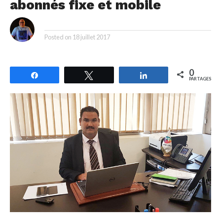
abonnés fixe et mobile
By
Posted on
18 juillet 2017
0
Partagez
Tweetez
Partagez
PARTAGES