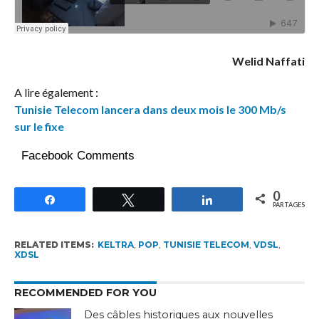
Welid Naffati
A lire également :
Tunisie Telecom lancera dans deux mois le 300 Mb/s
sur le fixe
Facebook Comments
0
Partagez
Tweetez
Partagez
PARTAGES
RELATED ITEMS:
KELTRA
,
POP
,
TUNISIE TELECOM
,
VDSL
,
XDSL
RECOMMENDED FOR YOU
Des câbles historiques aux nouvelles