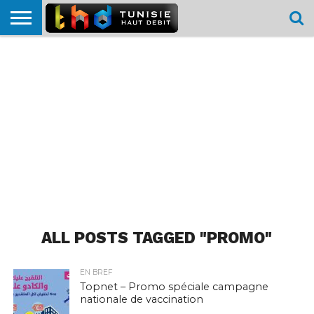
HOME
L’ACTUTHD
EN
PODCASTS
TEST
COMPARATIF
CARTE DE
CONTACT
BREF
DÉBIT
DÉBIT
COUVERTURE
MOBILE
MOBILE
ALL POSTS TAGGED "PROMO"
EN BREF
Topnet – Promo spéciale campagne
nationale de vaccination