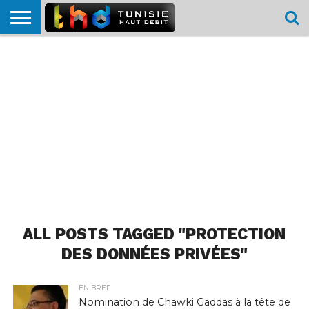
HOME
L’ACTUTHD
EN
PODCASTS
TEST
COMPARATIF
CARTE DE
CONTACT
BREF
DÉBIT
DÉBIT
COUVERTURE
MOBILE
MOBILE
ALL POSTS TAGGED "PROTECTION
DES DONNÉES PRIVÉES"
EN BREF
Nomination de Chawki Gaddas à la tête de