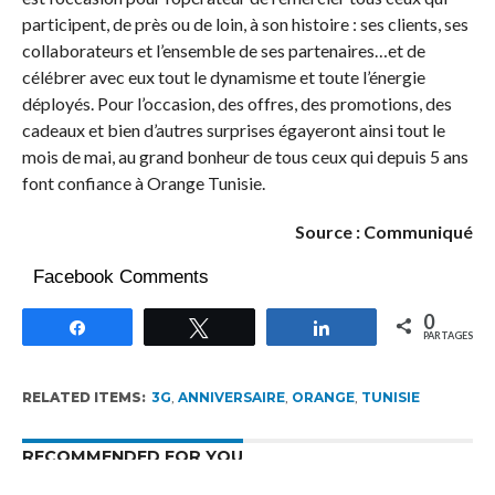
participent, de près ou de loin, à son histoire : ses clients, ses
collaborateurs et l’ensemble de ses partenaires…et de
célébrer avec eux tout le dynamisme et toute l’énergie
déployés. Pour l’occasion, des offres, des promotions, des
cadeaux et bien d’autres surprises égayeront ainsi tout le
mois de mai, au grand bonheur de tous ceux qui depuis 5 ans
font confiance à Orange Tunisie.
Source : Communiqué
Facebook Comments
0
Partagez
Tweetez
Partagez
PARTAGES
RELATED ITEMS:
3G
,
ANNIVERSAIRE
,
ORANGE
,
TUNISIE
RECOMMENDED FOR YOU
5G en Tunisie : 20 % de débit médian en