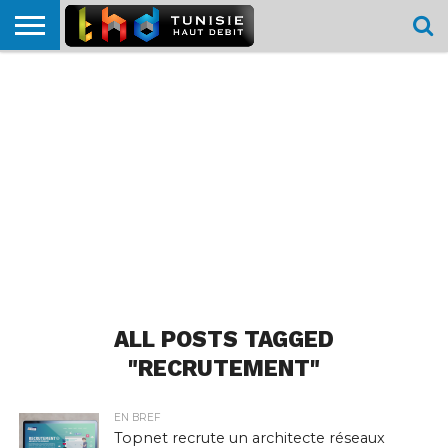
HOME
L’ACTUTHD
EN
PODCASTS
TEST
COMPARATIF
CARTE DE
CONTACT
BREF
DÉBIT
DÉBIT
COUVERTURE
MOBILE
MOBILE
ALL POSTS TAGGED
"RECRUTEMENT"
EN BREF
Topnet recrute un architecte réseaux