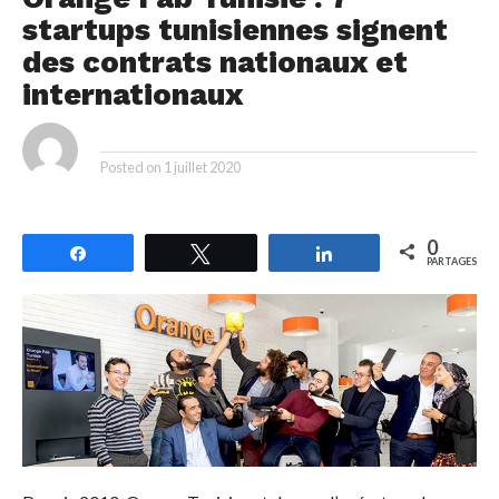
startups tunisiennes signent
des contrats nationaux et
internationaux
By
Posted on
1 juillet 2020
0
Partagez
Tweetez
Partagez
PARTAGES