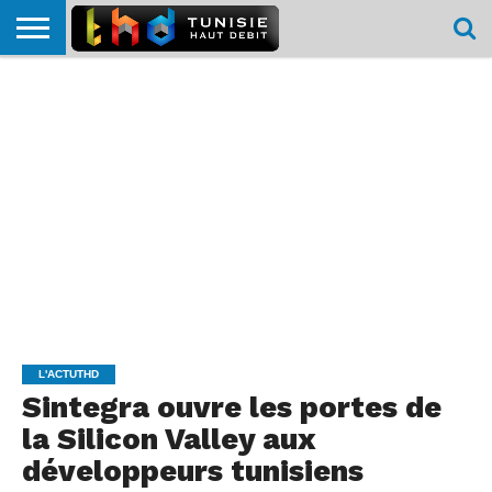
HOME
L’ACTUTHD
EN
PODCASTS
TEST
COMPARATIF
CARTE DE
CONTACT
BREF
DÉBIT
DÉBIT
COUVERTURE
MOBILE
MOBILE
L'ACTUTHD
Sintegra ouvre les portes de
la Silicon Valley aux
développeurs tunisiens