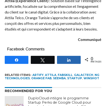
Attila (Expérience Client) :
Solution basée sur l’intelligence
artificielle, focalisée sur la compréhension et l’engagement
du client sur le canal digital. Grâce à la collaboration avec
Attila Telco, Orange Tunisie s’approche de ses clients et
conçoit des offres et services plus personnalisés, bien
étudiés et qui correspondent et s’adaptent à leurs besoins.
Communiqué
Facebook Comments
0
Partagez
Tweetez
Partagez
PARTAGES
RELATED ITEMS:
ARTIFY
,
ATTILA
,
FABSKILL
,
GALACTECH
,
NG
TECHNOLOGIES
,
ORANGE FAB
,
SEEMBA
,
STARTUP
,
WINSHOT
RECOMMENDED FOR YOU
DuploCloud intègre le programme
Startup Perks de Google Cloud pour