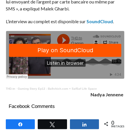
lui envoyant de l’argent par carte bancaire ou même par
SMS », a expliqué Malek Gharbi.
L’interview au complet est disponible sur
SoundCloud
.
THD.tn
·
Gaming Story Ep12 : Ba9chich.com + SafSaf Life Space
Nadya Jennene
Facebook Comments
0
Partagez
Tweetez
Partagez
PARTAGES