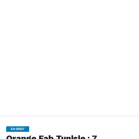
EN BREF
Orange Fab Tunisie : 7