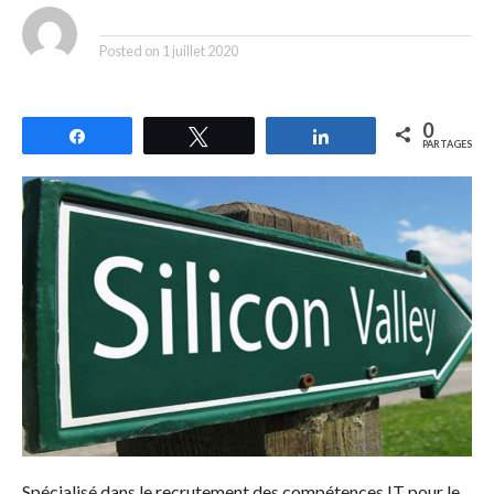
By
Posted on
1 juillet 2020
0
Partagez
Tweetez
Partagez
PARTAGES
Spécialisé dans le recrutement des compétences IT pour le