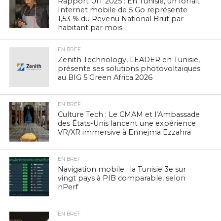
Rapport UIT 2025 : En Tunisie, un forfait
Internet mobile de 5 Go représente
1,53 % du Revenu National Brut par
habitant par mois
EN BREF
Zenith Technology, LEADER en Tunisie,
présente ses solutions photovoltaïques
au BIG 5 Green Africa 2026
EN BREF
Culture Tech : Le CMAM et l’Ambassade
des États-Unis lancent une expérience
VR/XR immersive à Ennejma Ezzahra
EN BREF
Navigation mobile : la Tunisie 3e sur
vingt pays à PIB comparable, selon
nPerf
EN BREF