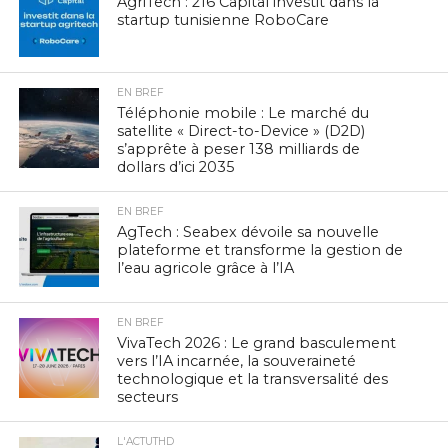
AgriTech : 216 Capital investit dans la
startup tunisienne RoboCare
EN BREF
Téléphonie mobile : Le marché du
satellite « Direct-to-Device » (D2D)
s’apprête à peser 138 milliards de
dollars d’ici 2035
EN BREF
AgTech : Seabex dévoile sa nouvelle
plateforme et transforme la gestion de
l’eau agricole grâce à l’IA
EN BREF
VivaTech 2026 : Le grand basculement
vers l’IA incarnée, la souveraineté
technologique et la transversalité des
secteurs
L'ACTUTHD