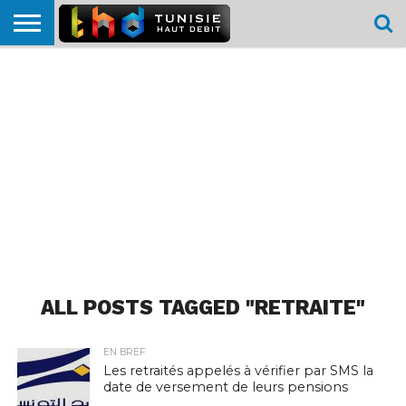
HOME
L’ACTUTHD
EN
PODCASTS
TEST
COMPARATIF
CARTE DE
CONTACT
BREF
DÉBIT
DÉBIT
COUVERTURE
MOBILE
MOBILE
ALL POSTS TAGGED "RETRAITE"
EN BREF
Les retraités appelés à vérifier par SMS la
date de versement de leurs pensions